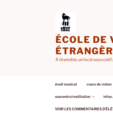
Aller
au
contenu
principal
ÉCOLE DE 
ÉTRANGÈRE
À Grenoble, un local associatif 
éveil musical
cours de violon
souvenirs/restitution
infos 
VOIR LES COMMENTAIRES D’ÉLÈ