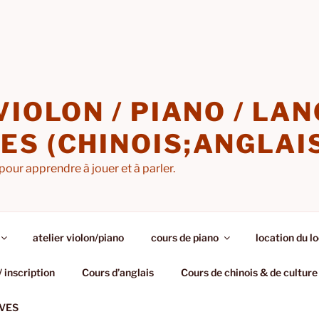
VIOLON / PIANO / LA
S (CHINOIS;ANGLAI
pour apprendre à jouer et à parler.
atelier violon/piano
cours de piano
location du lo
/ inscription
Cours d’anglais
Cours de chinois & de culture
VES