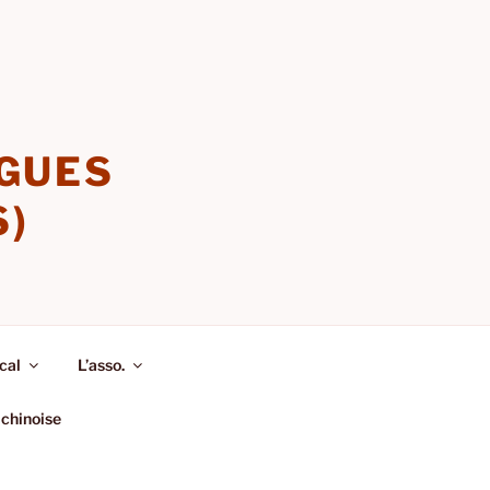
NGUES
S)
cal
L’asso.
 chinoise