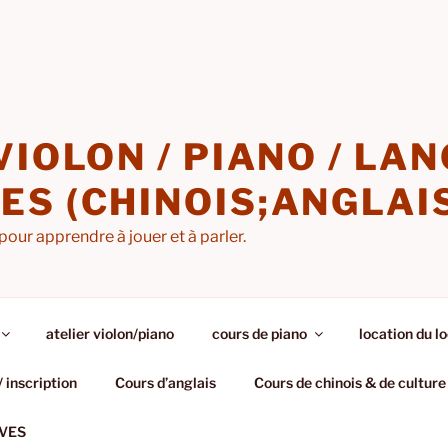
VIOLON / PIANO / LA
S (CHINOIS;ANGLAI
pour apprendre à jouer et à parler.
atelier violon/piano
cours de piano
location du lo
/ inscription
Cours d’anglais
Cours de chinois & de culture
VES