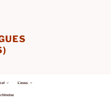
NGUES
S)
cal
L’asso.
 chinoise