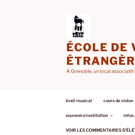
Aller
au
contenu
principal
ÉCOLE DE 
ÉTRANGÈRE
À Grenoble, un local associatif 
éveil musical
cours de violon
souvenirs/restitution
infos 
VOIR LES COMMENTAIRES D’ÉLÈ