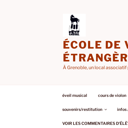
Aller
au
contenu
principal
ÉCOLE DE 
ÉTRANGÈRE
À Grenoble, un local associatif 
éveil musical
cours de violon
souvenirs/restitution
infos 
VOIR LES COMMENTAIRES D’ÉLÈ