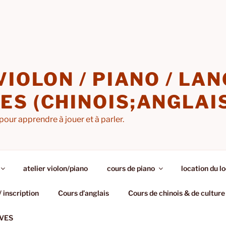
VIOLON / PIANO / LA
S (CHINOIS;ANGLAI
pour apprendre à jouer et à parler.
atelier violon/piano
cours de piano
location du lo
/ inscription
Cours d’anglais
Cours de chinois & de culture
VES