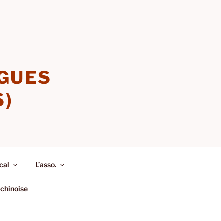
NGUES
S)
cal
L’asso.
 chinoise